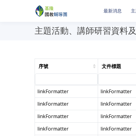
最新消息
主
主題活動、講師研習資料
序號
文件標題
linkFormatter
linkFormatter
linkFormatter
linkFormatter
linkFormatter
linkFormatter
linkFormatter
linkFormatter