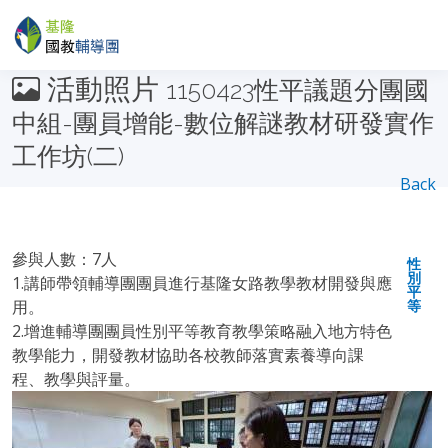
活動照片
1150423性平議題分團國
中組-團員增能-數位解謎教材研發實作
工作坊(二)
Back
參與人數：7人
性
別
1.講師帶領輔導團團員進行基隆女路教學教材開發與應
平
用。
等
2.增進輔導團團員性別平等教育教學策略融入地方特色
教學能力，開發教材協助各校教師落實素養導向課
程、教學與評量。