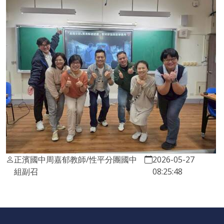
正濱國中周嘉郁教師/性平分團國中
2026-05-27
組副召
08:25:48