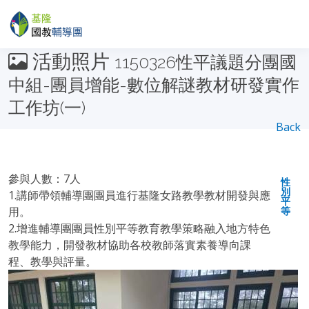
活動照片
1150326性平議題分團國
中組-團員增能-數位解謎教材研發實作
工作坊(一)
Back
參與人數：7人
性
別
1.講師帶領輔導團團員進行基隆女路教學教材開發與應
平
用。
等
2.增進輔導團團員性別平等教育教學策略融入地方特色
教學能力，開發教材協助各校教師落實素養導向課
程、教學與評量。